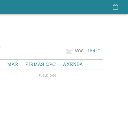
MOS
16.4 °C
S
MAR
FIRMAS QPC
AXENDA