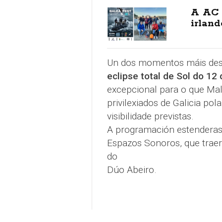
A AC 
irlan
Un dos momentos máis dest
eclipse total de Sol do 12
excepcional para o que Mal
privilexiados de Galicia pol
visibilidade previstas.
A programación estenderase
Espazos Sonoros, que trae
do
Dúo Abeiro.