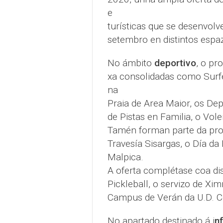
e
turísticas que se desenvolv
setembro en distintos espa
No ámbito
deportivo
, o pr
xa consolidadas como Surfe
na
Praia de Area Maior, os Dep
de Pistas en Familia, o Volei
Tamén forman parte da pr
Travesía Sisargas, o Día da 
Malpica.
A oferta complétase coa dis
Pickleball, o servizo de Xi
Campus de Verán da U.D. C
No apartado destinado á i
nf