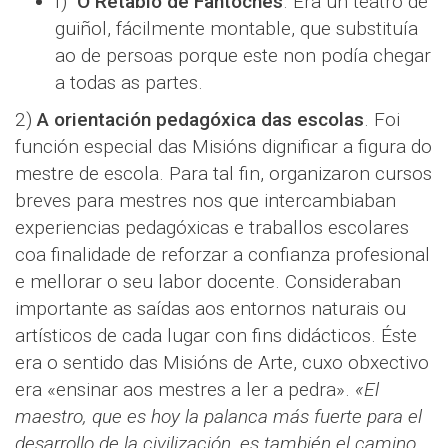
f)
O Retablo de Fantoches
. Era un teatro de
guiñol, fácilmente montable, que substituía
ao de persoas porque este non podía chegar
a todas as partes.
2)
A orientación pedagóxica das escolas
. Foi
función especial das Misións dignificar a figura do
mestre de escola. Para tal fin, organizaron cursos
breves para mestres nos que intercambiaban
experiencias pedagóxicas e traballos escolares
coa finalidade de reforzar a confianza profesional
e mellorar o seu labor docente. Consideraban
importante as saídas aos entornos naturais ou
artísticos de cada lugar con fins didácticos. Éste
era o sentido das Misións de Arte, cuxo obxectivo
era «ensinar aos mestres a ler a pedra».
«El
maestro, que es hoy la palanca más fuerte para el
desarrollo de la civilización, es también el camino