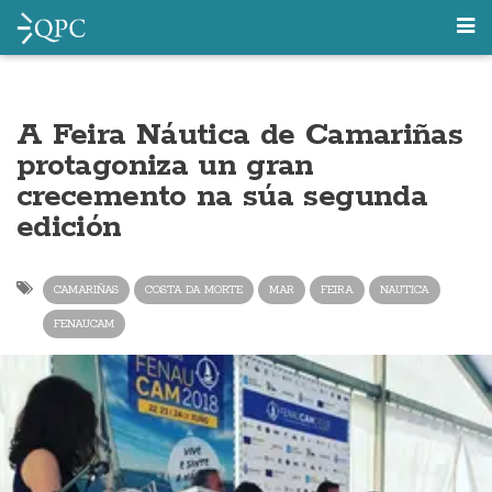
A Feira Náutica de Camariñas
protagoniza un gran
crecemento na súa segunda
edición
CAMARIÑAS
COSTA DA MORTE
MAR
FEIRA
NAUTICA
FENAUCAM