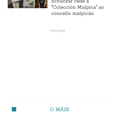
Schücker cede a
"Colección Malpica" ao
concello malpicán
O MÁIS