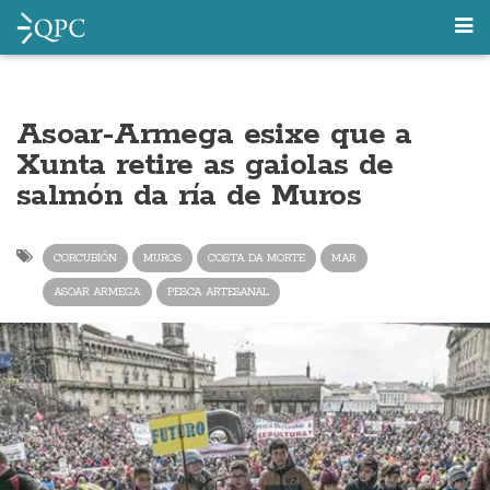
Asoar-Armega esixe que a
Xunta retire as gaiolas de
salmón da ría de Muros
CORCUBIÓN
MUROS
COSTA DA MORTE
MAR
ASOAR ARMEGA
PESCA ARTESANAL