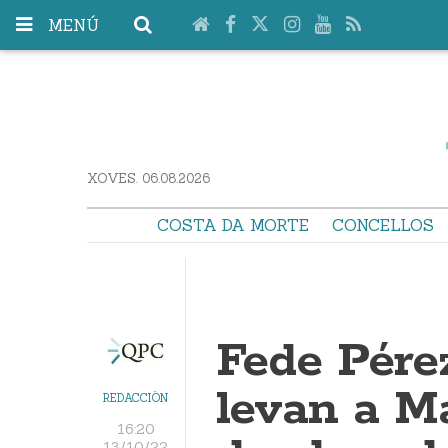
MENÚ
XOVES. 06.08.2026
COSTA DA MORTE
CONCELLOS
Fede Pére
levan a Ma
REDACCIÓN
16:20
13/10/22