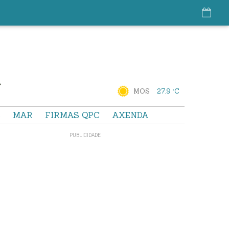
MOS
27.9 °C
S
MAR
FIRMAS QPC
AXENDA