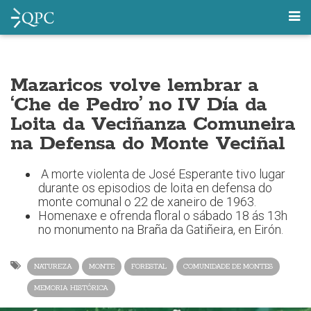
Mazaricos volve lembrar a
‘Che de Pedro’ no IV Día da
Loita da Veciñanza Comuneira
na Defensa do Monte Veciñal
A morte violenta de José Esperante tivo lugar
durante os episodios de loita en defensa do
monte comunal o 22 de xaneiro de 1963.
Homenaxe e ofrenda floral o sábado 18 ás 13h
no monumento na Braña da Gatiñeira, en Eirón.
NATUREZA
MONTE
FORESTAL
COMUNIDADE DE MONTES
MEMORIA HISTÓRICA