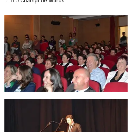
como
Champi de Muros
.