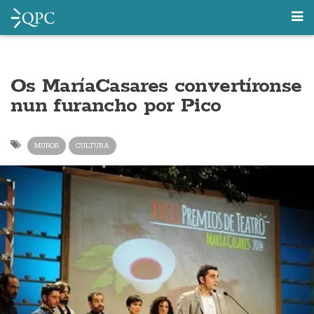
Os MaríaCasares convertíronse
nun furancho por Pico
MUROS
CULTURA