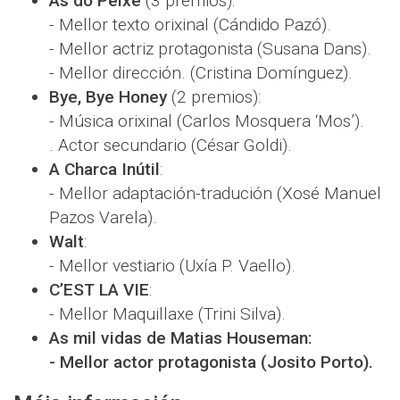
As do Peixe
(3 premios):
- Mellor texto orixinal (Cándido Pazó).
- Mellor actriz protagonista (Susana Dans).
- Mellor dirección. (Cristina Domínguez).
Bye, Bye Honey
(2 premios):
- Música orixinal (Carlos Mosquera ‘Mos’).
. Actor secundario (César Goldi).
A Charca Inútil
:
- Mellor adaptación-tradución (Xosé Manuel
Pazos Varela).
Walt
:
- Mellor vestiario (Uxía P. Vaello).
C’EST LA VIE
:
- Mellor Maquillaxe (Trini Silva).
As mil vidas de Matias Houseman:
- Mellor actor protagonista (Josito Porto).