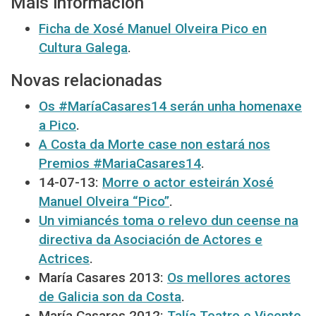
Máis información
Ficha de Xosé Manuel Olveira Pico en
Cultura Galega
.
Novas relacionadas
Os #MaríaCasares14 serán unha homenaxe
a Pico
.
A Costa da Morte case non estará nos
Premios #MariaCasares14
.
14-07-13:
Morre o actor esteirán Xosé
Manuel Olveira “Pico”
.
Un vimiancés toma o relevo dun ceense na
directiva da Asociación de Actores e
Actrices
.
María Casares 2013:
Os mellores actores
de Galicia son da Costa
.
María Casares 2012:
Talía Teatro e Vicente