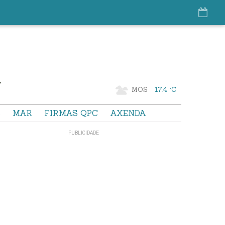
MOS
17.4 °C
S
MAR
FIRMAS QPC
AXENDA