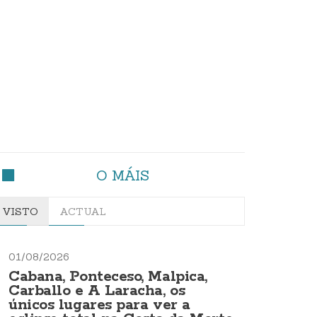
O MÁIS
VISTO
ACTUAL
01/08/2026
Cabana, Ponteceso, Malpica,
Carballo e A Laracha, os
únicos lugares para ver a