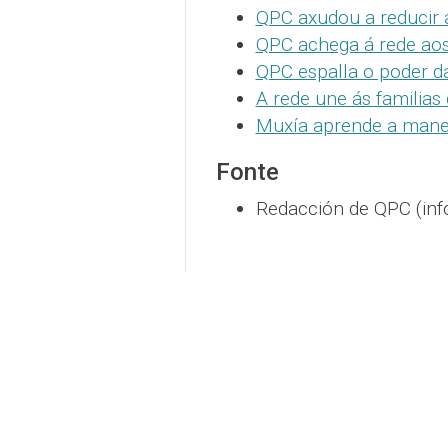
QPC axudou a reducir a
QPC achega á rede ao
QPC espalla o poder d
A rede une ás familias
Muxía aprende a manex
Fonte
Redacción de QPC (inf