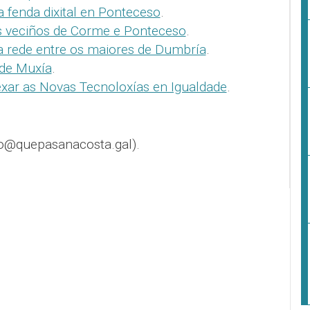
 fenda dixital en Ponteceso
.
s veciños de Corme e Ponteceso
.
a rede entre os maiores de Dumbría
.
 de Muxía
.
ar as Novas Tecnoloxías en Igualdade
.
o@quepasanacosta.gal).