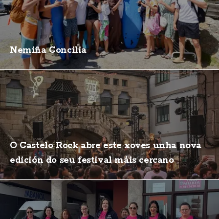
Nemiña Concilia
O Castelo Rock abre este xoves unha nova
edición do seu festival máis cercano