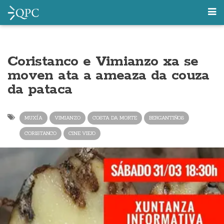
Coristanco e Vimianzo xa se
moven ata a ameaza da couza
da pataca
MUXÍA
VIMIANZO
COSTA DA MORTE
BERGANTIÑOS
CORISTANCO
CINE VIEJO