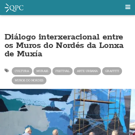
Diálogo interxeracional entre
os Muros do Nordés da Lonxa
de Muxía
CULTURA
MURAIS
FESTIVAL
ARTE URBANA
GRAFFITI
MUROS DO NORDES