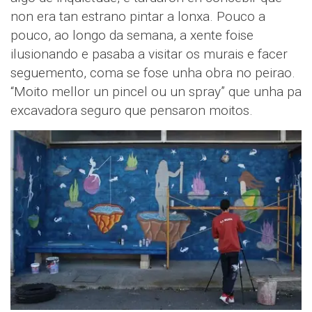
non era tan estrano pintar a lonxa. Pouco a
pouco, ao longo da semana, a xente foise
ilusionando e pasaba a visitar os murais e facer
seguemento, coma se fose unha obra no peirao.
“Moito mellor un pincel ou un spray” que unha pa
excavadora seguro que pensaron moitos.