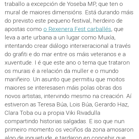
traballo a excepción de Yoseba MP, que ten o
mural de maiores dimensións. Está durando máis
do previsto este pequeno festival, herdeiro de
apostas como
o Rexenera Fest carballés
, que
leva a arte urbana a un lugar como Muxía,
intentando crear diálogo interxeracional a través
do grafiti e do mar entre os máis veteranos e a
xuventude. I é que este ano o tema que trataron
os murais é a relación da muller e o mundo
mariñeiro. Un asunto que permitiu que moitos
maiores se interesasen máis polas obras dos
novos artistas, intervindo mesmo na creación. Aí
estiveron as Teresa Búa, Lois Búa, Gerardo Haz,
Clara Toba ou a propia Viki Rivadulla
compartindo historias salgadas. E iso que nun
primeiro momento os veciños da zona amosaron
algo de inquietude, e tardaron en concebir que