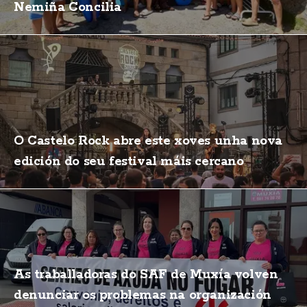
Nemiña Concilia
O Castelo Rock abre este xoves unha nova
edición do seu festival máis cercano
As traballadoras do SAF de Muxía volven
denunciar os problemas na organización