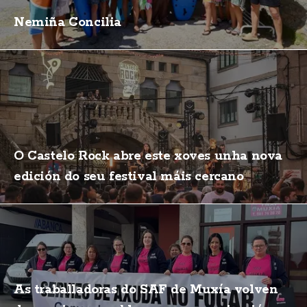
Nemiña Concilia
O Castelo Rock abre este xoves unha nova
edición do seu festival máis cercano
As traballadoras do SAF de Muxía volven