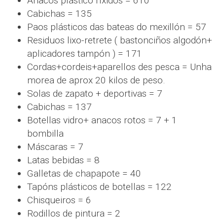
Anacos plástico ríxidos = 610
Cabichas = 135
Paos plásticos das bateas do mexillón = 57
Residuos lixo-retrete ( bastonciños algodón+
aplicadores tampón ) = 171
Cordas+cordeis+aparellos des pesca = Unha
morea de aprox 20 kilos de peso.
Solas de zapato + deportivas = 7
Cabichas = 137
Botellas vidro+ anacos rotos = 7 + 1
bombilla
Máscaras = 7
Latas bebidas = 8
Galletas de chapapote = 40
Tapóns plásticos de botellas = 122
Chisqueiros = 6
Rodillos de pintura = 2