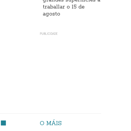
grandes superificies a
traballar o 15 de
agosto
O MÁIS