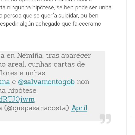
rta ningunha hipótese, se ben pode ser unha
 persoa que se quería suicidar, ou ben
espedir algún achegado que falecera no
a en Nemiña, tras aparecer
no areal, cunhas cartas de
flores e unhas
una
e
@salvamentogob
non
a hipótese.
IRfRTJ0jwm
a (@quepasanacosta)
April