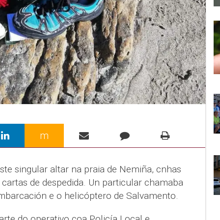
m
ste singular altar na praia de Nemiña, cnhas
 cartas de despedida. Un particular chamaba
mbarcación e o helicóptero de Salvamento.
arte do operativo coa Policía Local e