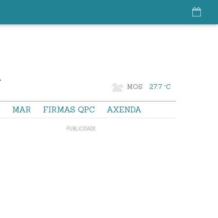
MOS
27.7 °C
S
MAR
FIRMAS QPC
AXENDA