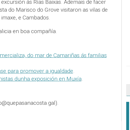
excursión ás Rías Baixas. Ademais de facer
ta do Marisco do Grove visitaron as vilas de
imaxe, e Cambados.
alicia en boa compañía.
ercializa, do mar de Camariñas ás familias
se para promover a igualdade
.
nistas dunha exposición en Muxía
.
o@quepasanacosta.gal).