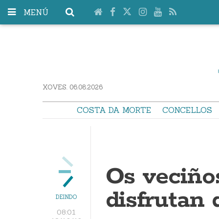
MENÚ
XOVES. 06.08.2026
COSTA DA MORTE
CONCELLOS
Os veciño
disfrutan 
DEINDO
08:01