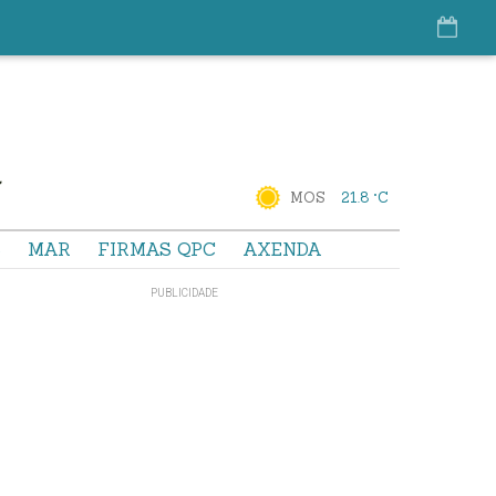
MOS
21.8 °C
S
MAR
FIRMAS QPC
AXENDA