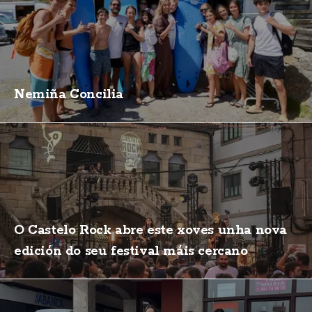
Nemiña Concilia
O Castelo Rock abre este xoves unha nova
edición do seu festival máis cercano