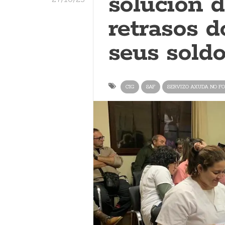
solución d
retrasos 
seus sold
CIG
SAF
SERVIZO AXUDA NO F