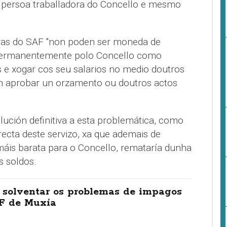
a persoa traballadora do Concello e mesmo
oras do SAF "non poden ser moneda de
s permanentemente polo Concello como
as e xogar cos seu salarios no medio doutros
on aprobar un orzamento ou doutros actos
olución definitiva a esta problemática, como
irecta deste servizo, xa que ademais de
áis barata para o Concello, remataría dunha
s soldos.
 solventar os problemas de impagos
F de Muxía