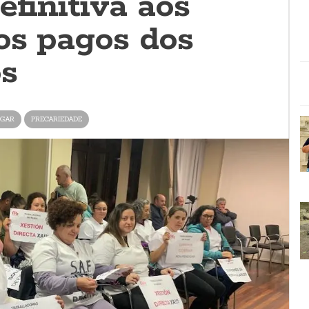
efinitiva aos
dos pagos dos
os
OGAR
PRECARIEDADE