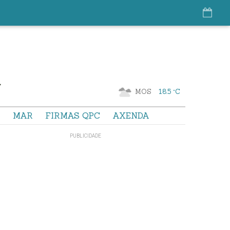
MOS
18.5 °C
S
MAR
FIRMAS QPC
AXENDA