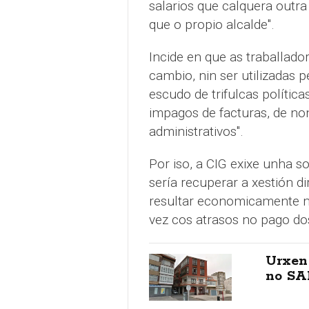
salarios que calquera outr
que o propio alcalde".
Incide en que as traballad
cambio, nin ser utilizada
escudo de trifulcas polític
impagos de facturas, de n
administrativos".
Por iso, a CIG exixe unha s
sería recuperar a xestión d
resultar economicamente m
vez cos atrasos no pago do
Urxen
no SA