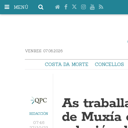
MENÚ
VENRES. 07.08.2026
COSTA DA MORTE
CONCELLOS
As trabal
de Muxía 
REDACCIÓN
07:46
27/10/23