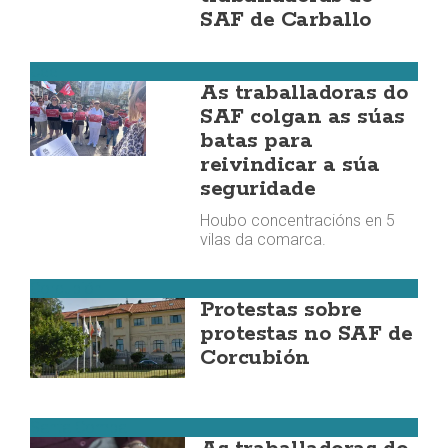
SAF de Carballo
Cee
As traballadoras do
SAF colgan as súas
batas para
reivindicar a súa
seguridade
Houbo concentracións en 5
vilas da comarca.
Corcubión
Protestas sobre
protestas no SAF de
Corcubión
Santa Comba