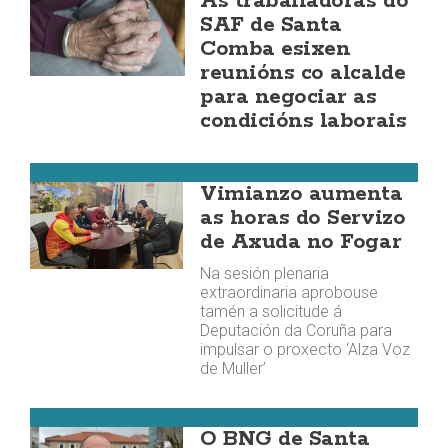
As traballadoras do
SAF de Santa
Comba esixen
reunións co alcalde
para negociar as
condicións laborais
Vimianzo
Vimianzo aumenta
as horas do Servizo
de Axuda no Fogar
Na sesión plenaria
extraordinaria aprobouse
tamén a solicitude á
Deputación da Coruña para
impulsar o proxecto ‘Alza Voz
de Muller’
Santa Comba
O BNG de Santa