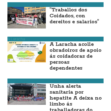
Vimianzo
"Traballos dos
Coidados, con
dereitos e salarios"
A Laracha
A Laracha acolle
obradoiros de apoio
ás coidadoras de
persoas
dependentes
Carballo
Unha alerta
sanitaria por
hepatite A deixa no
limbo ás
traballadoras do