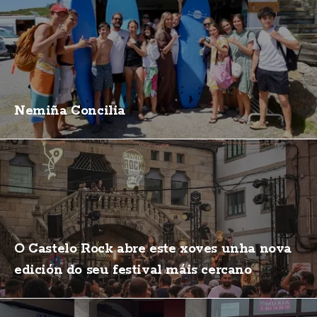
Nemiña Concilia
O Castelo Rock abre este xoves unha nova
edición do seu festival máis cercano