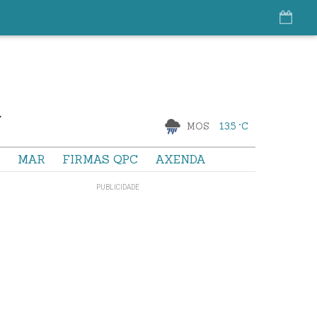
MOS
13.5 °C
S
MAR
FIRMAS QPC
AXENDA