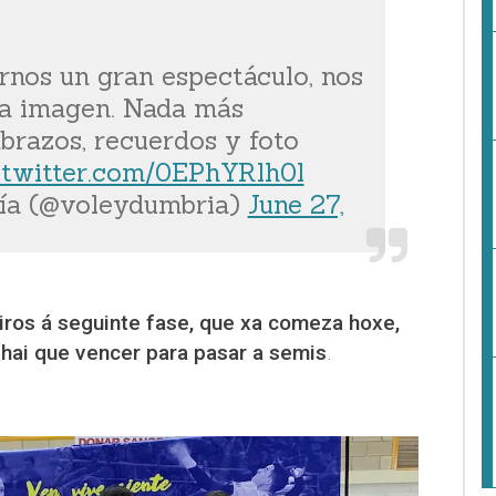
nos un gran espectáculo, nos
a imagen. Nada más
 abrazos, recuerdos y foto
.twitter.com/0EPhYRlh0l
ía (@voleydumbria)
June 27,
iros á seguinte fase, que xa comeza hoxe,
hai que vencer para pasar a semis
.