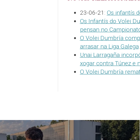
23-06-21:
Os infantís 
Os Infantís do Volei D
pensan no Campionat
O Volei Dumbría compe
arrasar na Liga Galega
Unai Larragaña incorp
xogar contra Túnez e
O Volei Dumbría rema