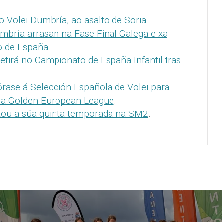
do Volei Dumbría, ao asalto de Soria
.
umbría arrasan na Fase Final Galega e xa
o de España
.
tirá no Campionato de España Infantil tras
.
órase á Selección Española de Volei para
 na Golden European League
.
tou a súa quinta temporada na SM2
.