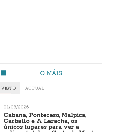
O MÁIS
VISTO
ACTUAL
01/08/2026
Cabana, Ponteceso, Malpica,
Carballo e A Laracha, os
únicos lugares para ver a