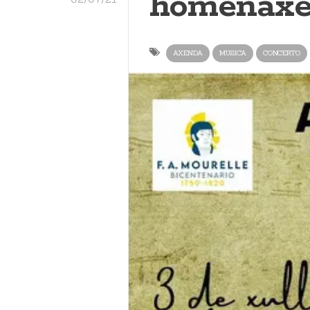
homenaxe 
AXENDA
MUSICA
CONCERTO