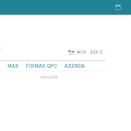
MOS
23.5 °C
S
MAR
FIRMAS QPC
AXENDA