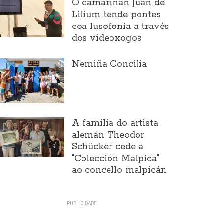
O camariñán Juan de
Lilium tende pontes
coa lusofonía a través
dos videoxogos
Nemiña Concilia
A familia do artista
alemán Theodor
Schücker cede a
"Colección Malpica"
ao concello malpicán