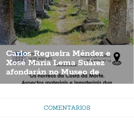
Carlos Regueira Méndez e
Xosé María Lema Suárez
afondarán no Museo de
Corme sobre a importancia
dos hórreos da Costa da Morte
COMENTARIOS