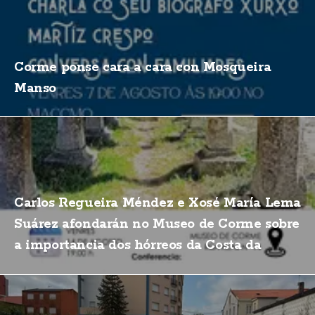
Corme ponse cara a cara con Mosqueira
Manso
Carlos Regueira Méndez e Xosé María Lema
Suárez afondarán no Museo de Corme sobre
a importancia dos hórreos da Costa da
Morte