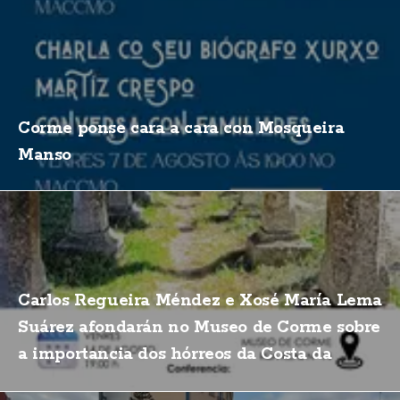
Corme ponse cara a cara con Mosqueira
Manso
Carlos Regueira Méndez e Xosé María Lema
Suárez afondarán no Museo de Corme sobre
a importancia dos hórreos da Costa da
Morte