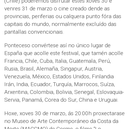
(Chile) poderemos disfrutar estes xoves 30 e
venres 31 de marzo o cine creado dende as
provincias, periferias ou calquera punto fóra das
capitais do mundo, normalmente excluído das
pantallas convencionais.
Ponteceso convértese así no único lugar de
España que acolle este festival, que tamén acolle
Francia, Chile, Cuba, Italia, Guatemala, Perú,
Rusia, Brasil, Alemaña, Singapur, Austria,
Venezuela, México, Estados Unidos, Finlandia
Irán, India, Ecuador, Turquía, Marrocos, Suíza,
Arxentina, Colombia, Bolivia, Senegal, Eslovaquia-
Servia, Panamá, Corea do Sur, China e Uruguai.
Hoxe, xoves 30 de marzo, ás 20:00h proxectarase
no Museo de Arte Contemporáneo da Costa da
Morte (MACCMO) de Corme, o filme “Lo