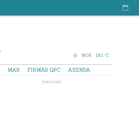
MOS
18.1 °C
S
MAR
FIRMAS QPC
AXENDA