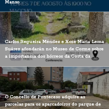
Manso
Carlos Regueira Méndez e Xosé María Lema
Suárez afondarán no Museo de Corme sobre
a importancia dos hórreos da Costa da
Morte
O Concello de Ponteceso adquire as
parcelas para os aparcadoiros do parque de