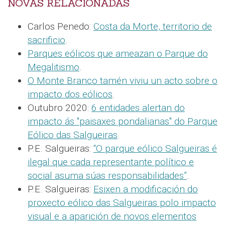
NOVAS RELACIONADAS
Carlos Penedo:
Costa da Morte, territorio de
sacrificio
.
Parques eólicos que ameazan o Parque do
Megalitismo
.
O Monte Branco tamén viviu un acto sobre o
impacto dos eólicos
.
Outubro 2020:
6 entidades alertan do
impacto ás "paisaxes pondalianas" do Parque
Eólico das Salgueiras
.
P.E. Salgueiras:
“O parque eólico Salgueiras é
ilegal que cada representante político e
social asuma súas responsabilidades”
.
P.E. Salgueiras:
Esixen a modificación do
proxecto eólico das Salgueiras polo impacto
visual e a aparición de novos elementos