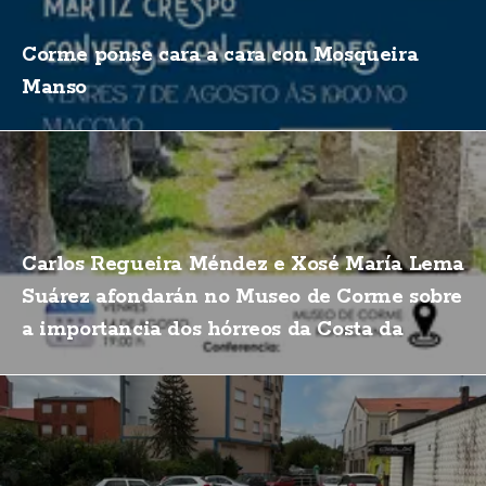
Corme ponse cara a cara con Mosqueira
Manso
Carlos Regueira Méndez e Xosé María Lema
Suárez afondarán no Museo de Corme sobre
a importancia dos hórreos da Costa da
Morte