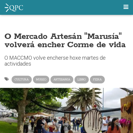
O Mercado Artesán "Marusía"
volverá encher Corme de vida
O MACCMO volve encherse hoxe martes de
actividades
CULTURA
MUSEO
ARTESANIA
LIBRO
FEIRA