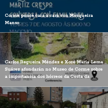
Corme ponse cara a cara con Mosqueira
Manso
Carlos Regueira Méndez e Xosé María Lema
Suárez afondarán no Museo de Corme sobre
a importancia dos hórreos da Costa da
Morte