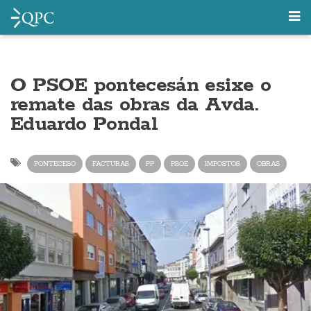
O PSOE pontecesán esixe o
remate das obras da Avda.
Eduardo Pondal
PONTECESO
FACTURAS
PP
PSOE
IMPOSTOS
OBRAS