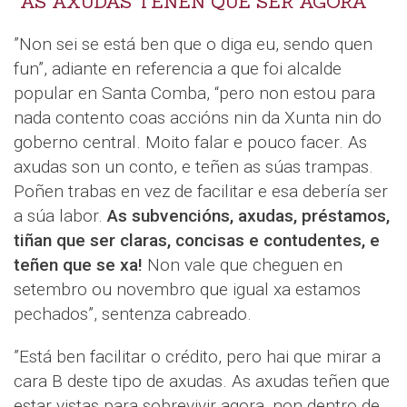
”AS AXUDAS TEÑEN QUE SER AGORA”
”Non sei se está ben que o diga eu, sendo quen
fun”, adiante en referencia a que foi alcalde
popular en Santa Comba, “pero non estou para
nada contento coas accións nin da Xunta nin do
goberno central. Moito falar e pouco facer. As
axudas son un conto, e teñen as súas trampas.
Poñen trabas en vez de facilitar e esa debería ser
a súa labor.
As subvencións, axudas, préstamos,
tiñan que ser claras, concisas e contudentes, e
teñen que se xa!
Non vale que cheguen en
setembro ou novembro que igual xa estamos
pechados”, sentenza cabreado.
”Está ben facilitar o crédito, pero hai que mirar a
cara B deste tipo de axudas. As axudas teñen que
estar vistas para sobrevivir agora, non dentro de