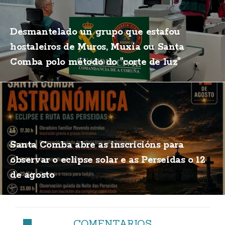
Desmantelado un grupo que estafou
hostaleiros de Muros, Muxía ou Santa
Comba polo método do "corte de luz"
Santa Comba abre as inscricións para
observar o eclipse solar e as Perseidas o 12
de agosto
COMENTARIOS