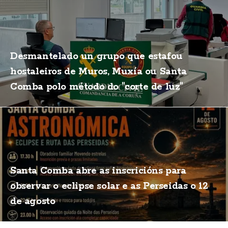
Desmantelado un grupo que estafou
hostaleiros de Muros, Muxía ou Santa
Comba polo método do "corte de luz"
Santa Comba abre as inscricións para
observar o eclipse solar e as Perseidas o 12
de agosto