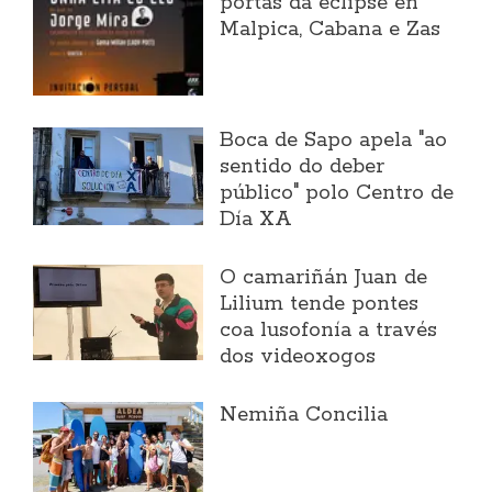
portas da eclipse en
Malpica, Cabana e Zas
Boca de Sapo apela "ao
sentido do deber
público" polo Centro de
Día XA
O camariñán Juan de
Lilium tende pontes
coa lusofonía a través
dos videoxogos
Nemiña Concilia