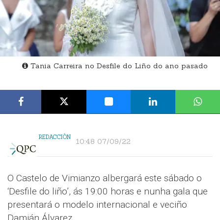
Tania Carreira no Desfile do Liño do ano pasado
REDACCIÓN
10:48 07/09/22
O Castelo de Vimianzo albergará este sábado o
‘Desfile do liño’, ás 19:00 horas e nunha gala que
presentará o modelo internacional e veciño
Damián Álvarez.