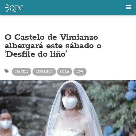
O Castelo de Vimianzo
albergará este sábado o
‘Desfile do liño’
CASTELO
ARTESANIA
MODA
LIÑO