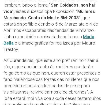
lembran, baixo o lema
“Sen Coidados, non hai
vida”,
estes sucesos cpa Exposición
“Mulleres
Marchando. Costa da Morte 8M-2003”
, que
estará dispoñible dende o 5 de Marzo ata o 4 de
Abril nos escaparates das tendas de Vimianzo.
Unha exposición comisariada pola nosa
María
Bella
e a imaxe gráfica foi realizada por Mauro
Trastoy.
As Curandeiras, que este ano prefiren non saír á
rúa, e que apoian tanto ás mulleres que farán
folga como as que non, queren estar presentes e
fano “valéndose das forzas das mulleres que nos
precederon noutras tempadas de crise para
visibilizarnos, reivindicarnos e celebrarnos”. A
loita estará moi viva coa axuda deses testemuños
fotográficos de mulleres de toda Galicia que