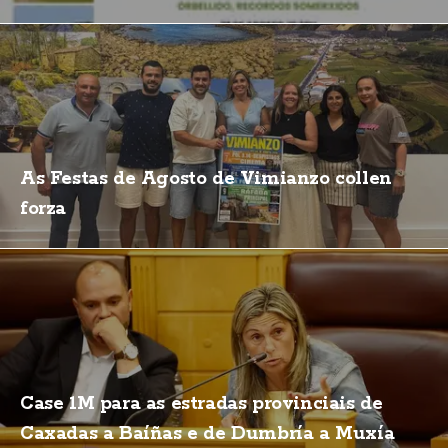
As Festas de Agosto de Vimianzo collen
forza
Case 1M para as estradas provinciais de
Caxadas a Baíñas e de Dumbría a Muxía