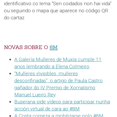
identificativo co lema “Sen coidados non hai vida”
ou seguindo o mapa que aparece no código QR
do cartaz.
NOVAS SOBRE O
8M
A Galería Mulleres de Muxía cumple 11
anos lembrando a Elena Colmeiro
.
“Mulleres invisibles, mulleres
desconfinadas”, o artigo de Paula Castro
gañador do IV Premio de Xornalismo
Manuel Lueiro Rey
.
Buserana pide vídeos para participar nunha
acción virtual de cara ao #8M
.
A Costa comeza a mobilizarse polo #8M
.