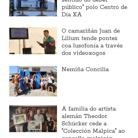
sentido do deber
público" polo Centro de
Día XA
O camariñán Juan de
Lilium tende pontes
coa lusofonía a través
dos videoxogos
Nemiña Concilia
A familia do artista
alemán Theodor
Schücker cede a
"Colección Malpica" ao