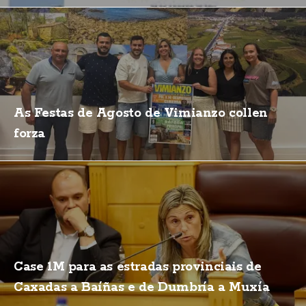
As Festas de Agosto de Vimianzo collen
forza
Case 1M para as estradas provinciais de
Caxadas a Baíñas e de Dumbría a Muxía