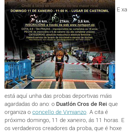
E xa
está aquí unha das probas deportivas máis
agardadas do ano: o
Duatlón Cros de Rei
que
organiza o
concello de Vimianzo
. A cita é
próximo domingo, 11 de xaneiro, ás 11 horas. E
os verdadeiros creadores da proba, que é hoxe