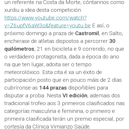
un referente na Costa da Morte, cóntannos como
xurdiu a idea desta competición.
https://www.youtube.com/watch?
v=Z6upfV6aW3o&feature=youtu.be
E así, o
próximo domingo a praza de
Castromil
, en Salto,
encherase de atletas dispostos a percorrer
30
quilómetros
, 21 en bicicleta e 9 correndo, no que
o verdadeiro protagonista, dada a época do ano
na que ten lugar, adoita ser o tempo
meteorolóxico. Esta cita é xa un éxito de
participación posto que en pouco máis de 2 días
cubríronse as
144 prazas
dispoñibles para
disputar a proba. Nesta
VI edición
, ademais dos
tradicional trofeo aos 3 primeiros clasificados nas
categorías masculina e feminina, o primeiro e
primeira clasificada terán un premio especial, por
cortesía da Clínica Vimianzo Saúde.