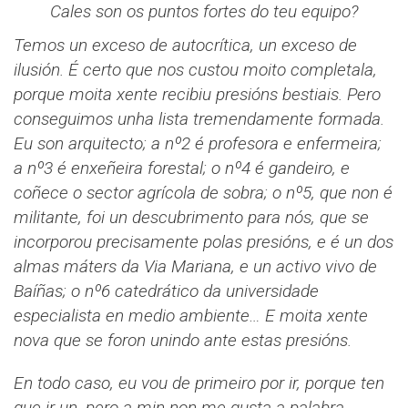
Cales son os puntos fortes do teu equipo?
Temos un exceso de autocrítica, un exceso de
ilusión. É certo que nos custou moito completala,
porque moita xente recibiu presións bestiais. Pero
conseguimos unha lista tremendamente formada.
Eu son arquitecto; a nº2 é profesora e enfermeira;
a nº3 é enxeñeira forestal; o nº4 é gandeiro, e
coñece o sector agrícola de sobra; o nº5, que non é
militante, foi un descubrimento para nós, que se
incorporou precisamente polas presións, e é un dos
almas máters da Via Mariana, e un activo vivo de
Baíñas; o nº6 catedrático da universidade
especialista en medio ambiente… E moita xente
nova que se foron unindo ante estas presións.
En todo caso, eu vou de primeiro por ir, porque ten
que ir un, pero a min non me gusta a palabra