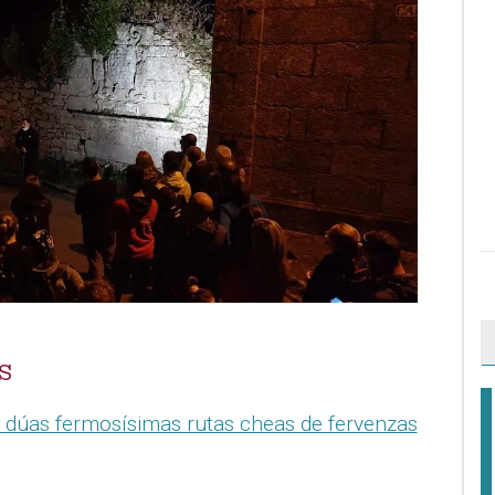
S
 dúas fermosísimas rutas cheas de fervenzas