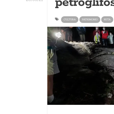
petroglifo
CULTURA
PATRIMONIO
RUTA