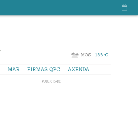
MOS
18.5 °C
S
MAR
FIRMAS QPC
AXENDA