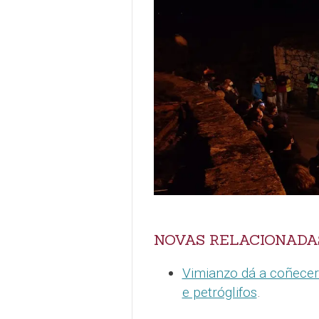
NOVAS RELACIONADA
Vimianzo dá a coñecer
e petróglifos
.