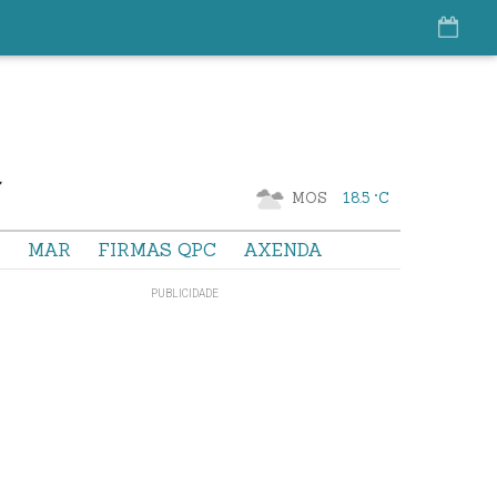
MOS
18.5 °C
S
MAR
FIRMAS QPC
AXENDA