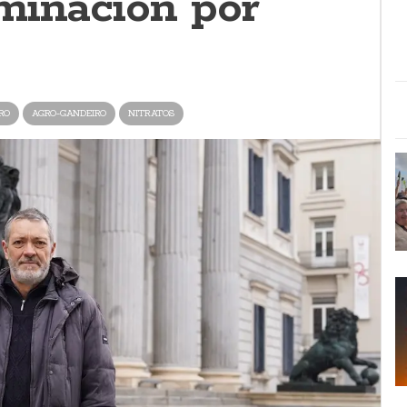
minación por
RO
AGRO-GANDEIRO
NITRATOS