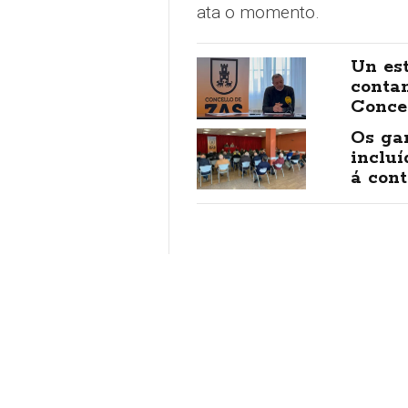
ata o momento.
Un es
conta
Conce
Os gan
inclu
á cont