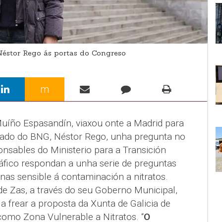
stor Rego ás portas do Congreso
m
uíño Espasandín, viaxou onte a Madrid para
ado do BNG, Néstor Rego, unha pregunta no
nsables do Ministerio para a Transición
fico respondan a unha serie de preguntas
nas sensible á contaminación a nitratos.
de Zas, a través do seu Goberno Municipal,
 frear a proposta da Xunta de Galicia de
como Zona Vulnerable a Nitratos. “
O