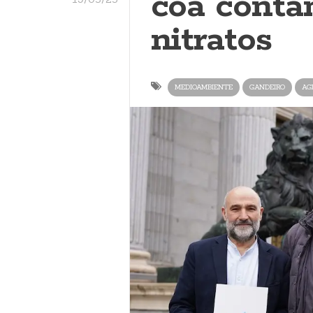
coa conta
nitratos
MEDIOAMBIENTE
GANDEIRO
AG