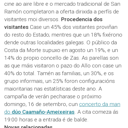
cine ao aire libre e o mercado tradicional de San
Ramón completaron a oferta dirixida a perfís de
visitantes moi diversos.
Procedencia dos
visitantes
Case un 45% dos visitantes proviñan
do resto do Estado; mentres que un 18% fixérono
dende outras localidades galegas. O público da
Costa da Morte supuxo en agosto un 19%, e un
14% do propio concello de Zas. As parellas son
as que máis visitaron o pazo do Allo con case un
40% do total. Tamén as familias, un 30%, e os
grupo informais, un 25% foron configuracións
maioritarias nas estatísticas deste ano. A
campaña de verán pecharase o próximo
domingo, 16 de setembro, cun
concerto da man
do
dúo Caamaño-Ameixeiras
. A cita comeza ás
19:00 horas e a entrada é de balde.
Novas relacionadas