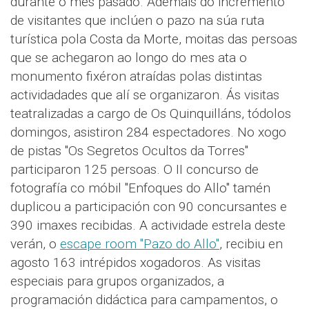
durante o mes pasado. Ademais do incremento
de visitantes que inclúen o pazo na súa ruta
turística pola Costa da Morte, moitas das persoas
que se achegaron ao longo do mes ata o
monumento fixéron atraídas polas distintas
actividadades que alí se organizaron. Ás visitas
teatralizadas a cargo de Os Quinquilláns, tódolos
domingos, asistiron 284 espectadores. No xogo
de pistas "Os Segretos Ocultos da Torres"
participaron 125 persoas. O II concurso de
fotografía co móbil "Enfoques do Allo" tamén
duplicou a participación con 90 concursantes e
390 imaxes recibidas. A actividade estrela deste
verán, o
escape room "Pazo do Allo"
, recibiu en
agosto 163 intrépidos xogadoros. As visitas
especiais para grupos organizados, a
programación didáctica para campamentos, o