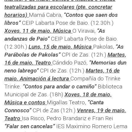
teatralizadas para escolares (pte. concretar
horarios)
Mamá Cabra,
“Contos que saen dos
libros”
CEIP Labarta Pose de Baio. (12.30h.)
Xoves, 11 de maio. Música
O Viravai,
“As
andanzas de Paio”
CEIP Labarta Pose de Baio.
(12.30h.)
Luns, 15 de maio. Música
Pakolas,
“As
Parábolas de Pakolas”
CPI de Zas. (12h.)
Martes,
16 de maio. Teatro
Cándido Pazó,
“Memorias dun
neno labrego”
CPI de Zas. (12h.)
Martes, 16 de
maio. Animación á lectura
Compañía do Trinke
Trinke.
“Contos para andar o camiño”
Biblioteca
Municipal de Zas. (18h)
Xoves, 18 de maio.
Música e contos
Migallas Teatro,
“Canta
Connosco”
CPI de Zas (12h.)
Venres, 19 de maio.
Teatro
Isa Risco, Pedro Brandariz e Fran Rei
“Falar sen cancelas”
IES Maximino Romero Lema