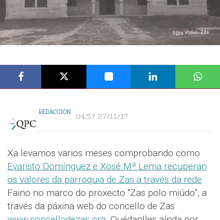
REDACCIÓN
04:57 27/11/17
Xa levamos varios meses comprobando como
Evaristo Domínguez e Xosé Mª Lema recuperan
os valores da parroquia de Zas a través da rede
.
Faino no marco do proxecto "Zas polo miúdo”, a
través da páxina web do concello de Zas
www.concellodezas.org
. Quédanlles aínda por