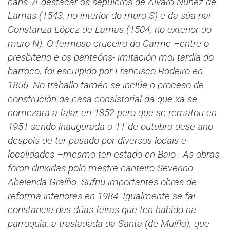
cans. A destacar os sepulcros de Álvaro Núñez de
Lamas (1543, no interior do muro S) e da súa nai
Constanza López de Lamas (1504, no exterior do
muro N).
O fermoso cruceiro do Carme –entre o
presbiterio e os panteóns- imitación moi tardía do
barroco, foi esculpido por Francisco Rodeiro en
1856.
No traballo tamén se inclúe o proceso de
construción da casa consistorial da que xa se
comezara a falar en 1852 pero que se rematou en
1951 sendo inaugurada o 11 de outubro dese ano
despois de ter pasado por diversos locais e
localidades –mesmo ten estado en Baio-. As obras
foron dirixidas polo mestre canteiro Severino
Abelenda Graíño. Sufriu importantes obras de
reforma interiores en 1984.
Igualmente se fai
constancia das dúas feiras que ten habido na
parroquia: a trasladada da Santa (de Muíño), que