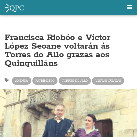
Francisca Riobóo e Víctor
López Seoane voltarán ás
Torres do Allo grazas aos
Quinquilláns
AXENDA
PATRIMONIO
TORRES DO ALLO
VISITAS GUIADAS