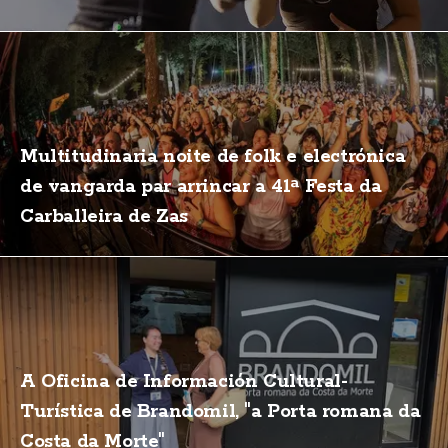
Multitudinaria noite de folk e electrónica
de vangarda par arrincar a 41ª Festa da
Carballeira de Zas
A Oficina de Información Cultural-
Turística de Brandomil, "a Porta romana da
Costa da Morte"