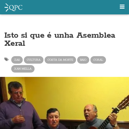
Isto si que é unha Asemblea
Xeral
ZAS
CULTURA
COSTA DA MORTE
BAIO
CORAL
XAN MELLA