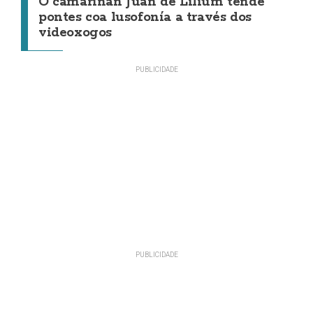
O camariñán Juan de Lilium tende
pontes coa lusofonía a través dos
videoxogos