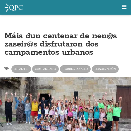
Máis dun centenar de nen@s
zaseir@s disfrutaron dos
campamentos urbanos
INFANTIL
CAMPAMENTO
TORRES DO ALLO
CONCILIACIÓN