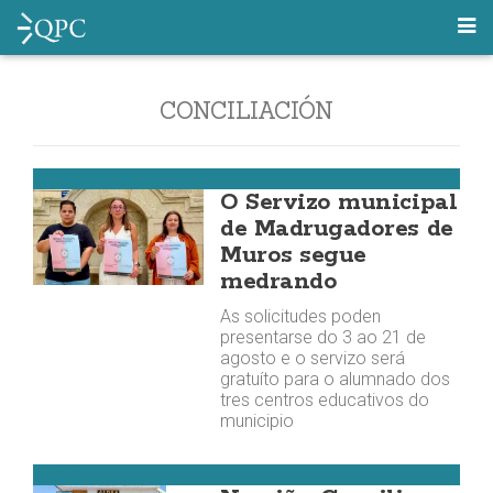
CONCILIACIÓN
Muros
O Servizo municipal
de Madrugadores de
Muros segue
medrando
As solicitudes poden
presentarse do 3 ao 21 de
agosto e o servizo será
gratuíto para o alumnado dos
tres centros educativos do
municipio
Muxía