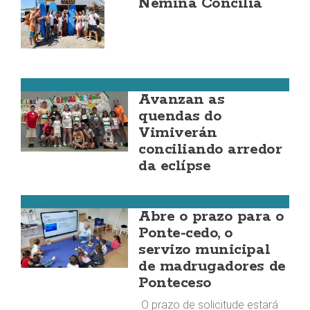
Nemiña Concilia
Vimianzo
Avanzan as
quendas do
Vimiverán
conciliando arredor
da eclípse
Ponteceso
Abre o prazo para o
Ponte-cedo, o
servizo municipal
de madrugadores de
Ponteceso
O prazo de solicitude estará