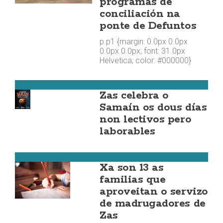
programas de
conciliación na
ponte de Defuntos
p.p1 {margin: 0.0px 0.0px
0.0px 0.0px; font: 31.0px
Helvetica; color: #000000}
Zas
Zas celebra o
Samaín os dous días
non lectivos pero
laborables
Zas
Xa son 13 as
familias que
aproveitan o servizo
de madrugadores de
Zas