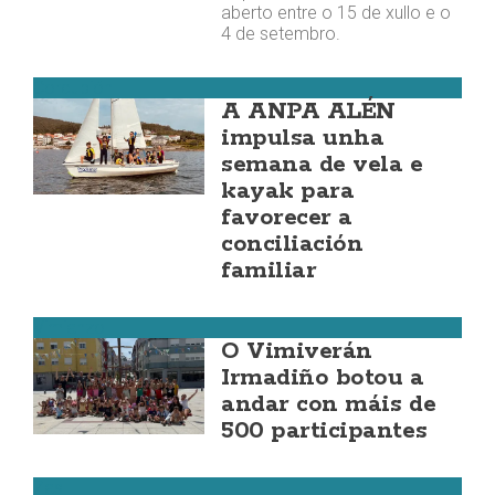
aberto entre o 15 de xullo e o
4 de setembro.
Corcubión
A ANPA ALÉN
impulsa unha
semana de vela e
kayak para
favorecer a
conciliación
familiar
Vimianzo
O Vimiverán
Irmadiño botou a
andar con máis de
500 participantes
Zas