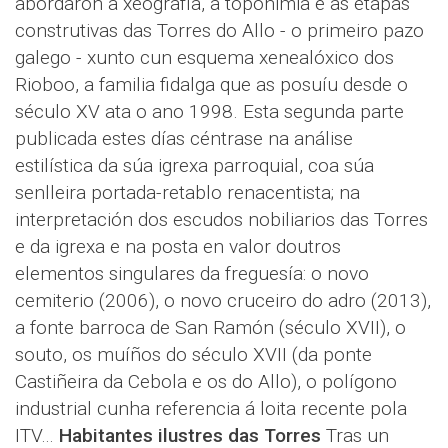
abordaron a xeografía, a toponimia e as etapas
construtivas das Torres do Allo - o primeiro pazo
galego - xunto cun esquema xenealóxico dos
Rioboo, a familia fidalga que as posuíu desde o
século XV ata o ano 1998. Esta segunda parte
publicada estes días céntrase na análise
estilística da súa igrexa parroquial, coa súa
senlleira portada-retablo renacentista; na
interpretación dos escudos nobiliarios das Torres
e da igrexa e na posta en valor doutros
elementos singulares da freguesía: o novo
cemiterio (2006), o novo cruceiro do adro (2013),
a fonte barroca de San Ramón (século XVII), o
souto, os muíños do século XVII (da ponte
Castiñeira da Cebola e os do Allo), o polígono
industrial cunha referencia á loita recente pola
ITV…
Habitantes ilustres das Torres
Tras un