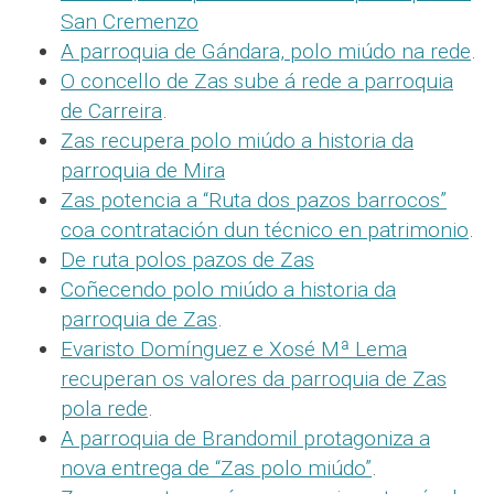
San Cremenzo
A parroquia de Gándara, polo miúdo na rede
.
O concello de Zas sube á rede a parroquia
de Carreira
.
Zas recupera polo miúdo a historia da
parroquia de Mira
Zas potencia a “Ruta dos pazos barrocos”
coa contratación dun técnico en patrimonio
.
De ruta polos pazos de Zas
Coñecendo polo miúdo a historia da
parroquia de Zas
.
Evaristo Domínguez e Xosé Mª Lema
recuperan os valores da parroquia de Zas
pola rede
.
A parroquia de Brandomil protagoniza a
nova entrega de “Zas polo miúdo”
.