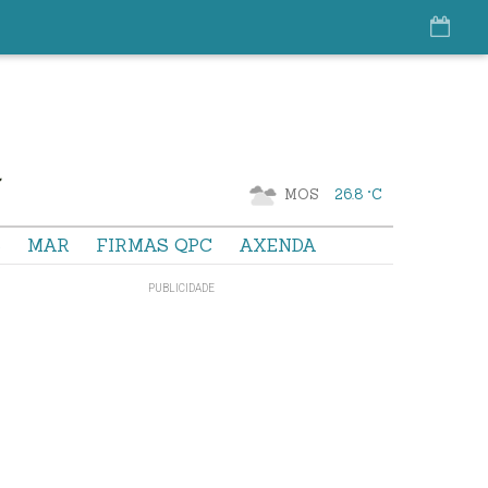
MOS
26.8 °C
S
MAR
FIRMAS QPC
AXENDA