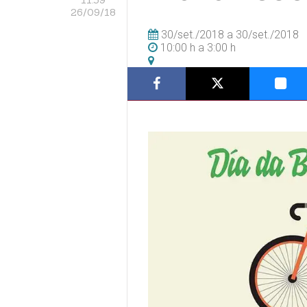
26/09/18
30/set./2018
a
30/set./2018
10:00 h
a
3:00 h