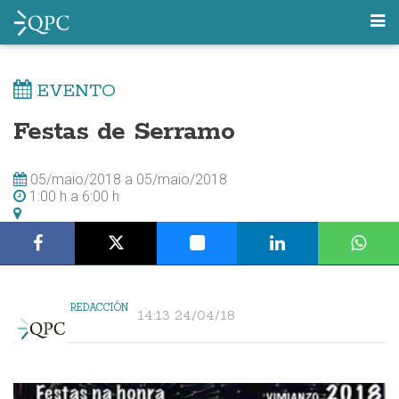
EVENTO
Festas de Serramo
05/maio/2018
a
05/maio/2018
1:00 h
a
6:00 h
REDACCIÓN
14:13 24/04/18